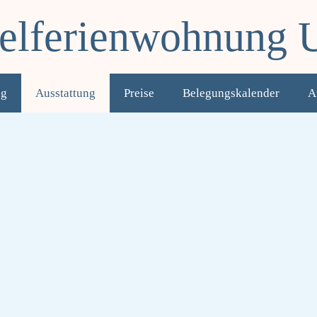
felferienwohnung U
ng
Ausstattung
Preise
Belegungskalender
A