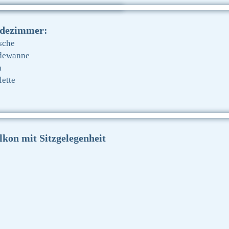
dezimmer:
sche
dewanne
n
lette
lkon mit Sitzgelegenheit